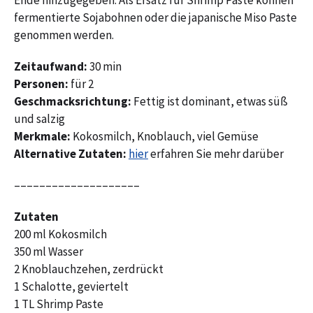
Ende hinzugegeben. Als Ersatz für Shrimp Paste können
fermentierte Sojabohnen oder die japanische Miso Paste
genommen werden.
Zeitaufwand:
30 min
Personen:
für 2
Geschmacksrichtung:
Fettig ist dominant, etwas süß
und salzig
Merkmale:
Kokosmilch, Knoblauch, viel Gemüse
Alternative Zutaten:
hier
erfahren Sie mehr darüber
––––––––––––––––––––
Zutaten
200 ml Kokosmilch
350 ml Wasser
2 Knoblauchzehen, zerdrückt
1 Schalotte, geviertelt
1 TL Shrimp Paste