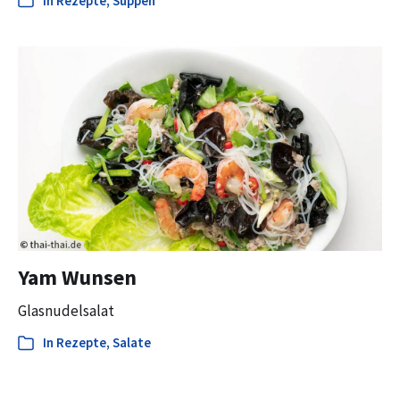
In
Rezepte
,
Suppen
Yam Wunsen
Glasnudelsalat
In
Rezepte
,
Salate